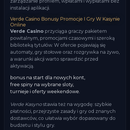
zarządzanie profilem, wpłatami i wypłatami bez
instalacji aplikacji.
Verde Casino Bonusy Promocje I Gry W Kasynie
Online
Verde Casino
przyciąga graczy pakietem
powitalnym, promocjami czasowymi i szeroką
biblioteką tytułów. W ofercie pojawiają się
automaty, gry stołowe oraz rozgrywka na żywo,
a warunki akcji warto sprawdzić przed
aktywacją.
bonus na start dla nowych kont,
free spiny na wybrane sloty,
turnieje i oferty weekendowe.
Verde Kasyno
stawia też na wygodę: szybkie
płatności, przejrzyste zasady i gry od znanych
dostawców, co ułatwia wybór dopasowany do
budżetu i stylu gry.