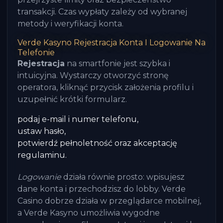
transakcji. Czas wypłaty zależy od wybranej
metody i weryfikacji konta.
Verde Kasyno Rejestracja Konta I Logowanie Na
Telefonie
Rejestracja
na smartfonie jest szybka i
intuicyjna. Wystarczy otworzyć stronę
operatora, kliknąć przycisk założenia profilu i
uzupełnić krótki formularz.
podaj e-mail i numer telefonu,
ustaw hasło,
potwierdź pełnoletność oraz akceptację
regulaminu.
Logowanie
działa równie prosto: wpisujesz
dane konta i przechodzisz do lobby. Verde
Casino dobrze działa w przeglądarce mobilnej,
a Verde Kasyno umożliwia wygodne