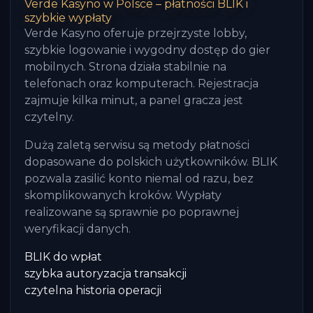
Verde Kasyno w Polsce – płatności BLIK i
szybkie wypłaty
Verde Kasyno oferuje przejrzyste lobby,
szybkie logowanie i wygodny dostęp do gier
mobilnych. Strona działa stabilnie na
telefonach oraz komputerach. Rejestracja
zajmuje kilka minut, a panel gracza jest
czytelny.
Dużą zaletą serwisu są metody płatności
dopasowane do polskich użytkowników. BLIK
pozwala zasilić konto niemal od razu, bez
skomplikowanych kroków. Wypłaty
realizowane są sprawnie po poprawnej
weryfikacji danych.
BLIK do wpłat
szybka autoryzacja transakcji
czytelna historia operacji