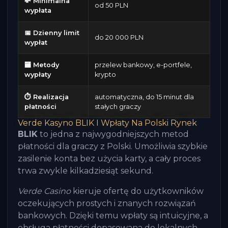
💸 Minimalna
od 50 PLN
wypłata
📅 Dzienny limit
do 20 000 PLN
wypłat
🏧 Metody
przelew bankowy, e-portfele,
wypłaty
krypto
⏱️ Realizacja
automatyczna, do 15 minut dla
płatności
stałych graczy
Verde Kasyno BLIK I Wpłaty Na Polski Rynek
BLIK
to jedna z najwygodniejszych metod
płatności dla graczy z Polski. Umożliwia szybkie
zasilenie konta bez użycia karty, a cały proces
trwa zwykle kilkadziesiąt sekund.
Verde Casino
kieruje ofertę do użytkowników
oczekujących prostych i znanych rozwiązań
bankowych. Dzięki temu wpłaty są intuicyjne, a
obsługa płatności dopasowana do lokalnych