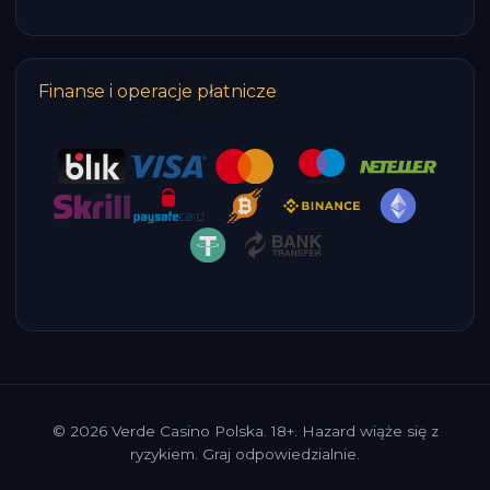
Finanse i operacje płatnicze
© 2026 Verde Casino Polska. 18+. Hazard wiąże się z
ryzykiem. Graj odpowiedzialnie.