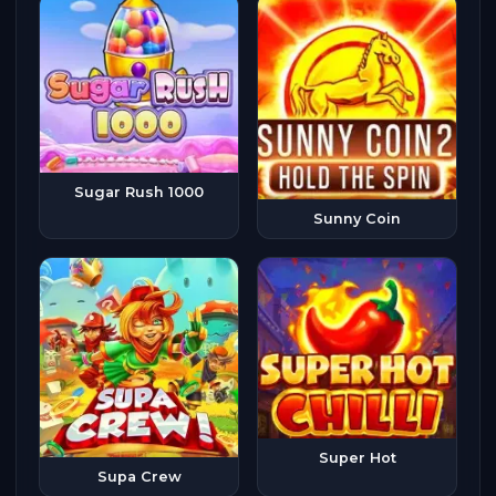
Sugar Rush 1000
Sunny Coin
Super Hot
Supa Crew