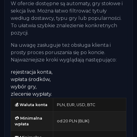
W ofercie dostępne są automaty, gry stołowe i
sekcja live. Można łatwo filtrować tytuły
według dostawcy, typu gry lub popularności.
To ułatwia szybkie znalezienie konkretnych
pozycji.
Na uwagę zasługuje też obsługa klienta i
prosty proces poruszania się po koncie.
Najważniejsze kroki wyglądają następująco:
rejestracja konta,
wpłata środków,
wybór gry,
zlecenie wypłaty.
💰 Waluta konta
PLN, EUR, USD, BTC
💳 Minimalna
od 20 PLN (BLIK)
wpłata